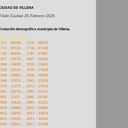
CIUDAD DE VILLENA
Título Ciudad 25 Febrero 1525
Evolución demográfica municipio de Villena.
Año__Población.
1517 - 00500 ... 1530 - 00629
1713 - 03550 ... 1756 - 05340
1768 - 06600 ... 1787 - 07067
1857 - 10178 ... 1887 - 14450
1900 - 14099 ... 1910 - 15692
1920 - 16544 ... 1930 - 17638
1940 - 19065 ... 1950 - 19994
1960 - 21934 ... 1965 - 23450
1970 - 25473 ... 1972 - 25816
1981 - 28279 ... 1991 - 31141
2001 - 32111 ... 2006 - 34186
2008 - 34928 ... 2009 - 35222
2010 - 34968 ... 2011 - 34966
2012 - 34894 ... 2013 - 34834
2014 - 34530 ... 2015 - 34361
2016 - 34163 ... 2017 - 33968