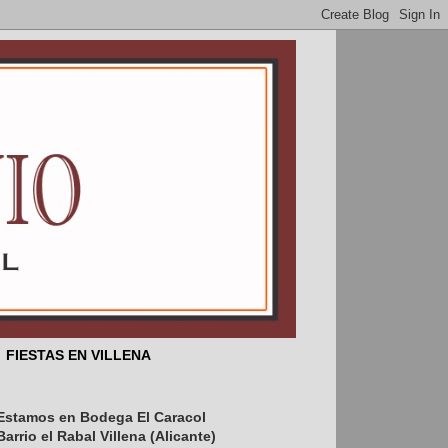
FIESTAS EN VILLENA
Estamos en Bodega El Caracol
l 25 de febrero aniversario del Títu
Barrio el Rabal Villena (Alicante)