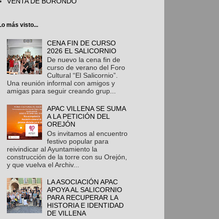
VENTA DE BORONDO
Lo más visto...
CENA FIN DE CURSO
2026 EL SALICORNIO
De nuevo la cena fin de
curso de verano del Foro
Cultural “El Salicornio”.
Una reunión informal con amigos y
amigas para seguir creando grup...
APAC VILLENA SE SUMA
A LA PETICIÓN DEL
OREJÓN
Os invitamos al encuentro
festivo popular para
reivindicar al Ayuntamiento la
construcción de la torre con su Orejón,
y que vuelva el Archiv...
LA ASOCIACIÓN APAC
APOYA AL SALICORNIO
PARA RECUPERAR LA
HISTORIA E IDENTIDAD
DE VILLENA