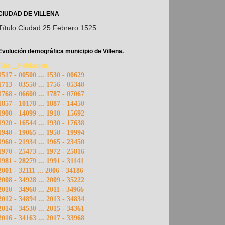
CIUDAD DE VILLENA
Título Ciudad 25 Febrero 1525
Evolución demográfica municipio de Villena.
Año__Población.
1517 - 00500 ... 1530 - 00629
1713 - 03550 ... 1756 - 05340
1768 - 06600 ... 1787 - 07067
1857 - 10178 ... 1887 - 14450
1900 - 14099 ... 1910 - 15692
1920 - 16544 ... 1930 - 17638
1940 - 19065 ... 1950 - 19994
1960 - 21934 ... 1965 - 23450
1970 - 25473 ... 1972 - 25816
1981 - 28279 ... 1991 - 31141
2001 - 32111 ... 2006 - 34186
2008 - 34928 ... 2009 - 35222
2010 - 34968 ... 2011 - 34966
2012 - 34894 ... 2013 - 34834
2014 - 34530 ... 2015 - 34361
2016 - 34163 ... 2017 - 33968