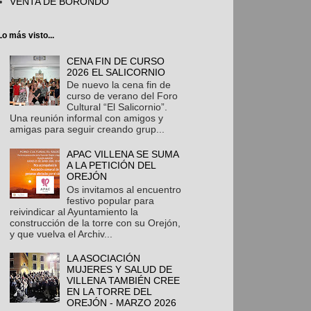
VENTA DE BORONDO
Lo más visto...
CENA FIN DE CURSO
2026 EL SALICORNIO
De nuevo la cena fin de
curso de verano del Foro
Cultural “El Salicornio”.
Una reunión informal con amigos y
amigas para seguir creando grup...
APAC VILLENA SE SUMA
A LA PETICIÓN DEL
OREJÓN
Os invitamos al encuentro
festivo popular para
reivindicar al Ayuntamiento la
construcción de la torre con su Orejón,
y que vuelva el Archiv...
LA ASOCIACIÓN
MUJERES Y SALUD DE
VILLENA TAMBIÉN CREE
EN LA TORRE DEL
OREJÓN - MARZO 2026