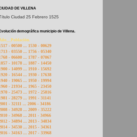
CIUDAD DE VILLENA
Título Ciudad 25 Febrero 1525
Evolución demográfica municipio de Villena.
Año__Población.
1517 - 00500 ... 1530 - 00629
1713 - 03550 ... 1756 - 05340
1768 - 06600 ... 1787 - 07067
1857 - 10178 ... 1887 - 14450
1900 - 14099 ... 1910 - 15692
1920 - 16544 ... 1930 - 17638
1940 - 19065 ... 1950 - 19994
1960 - 21934 ... 1965 - 23450
1970 - 25473 ... 1972 - 25816
1981 - 28279 ... 1991 - 31141
2001 - 32111 ... 2006 - 34186
2008 - 34928 ... 2009 - 35222
2010 - 34968 ... 2011 - 34966
2012 - 34894 ... 2013 - 34834
2014 - 34530 ... 2015 - 34361
2016 - 34163 ... 2017 - 33968