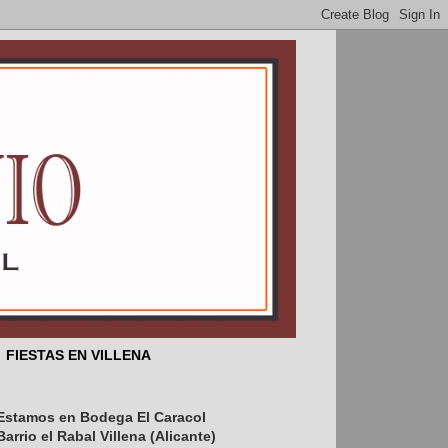
FIESTAS EN VILLENA
Estamos en Bodega El Caracol
s el 25 de febrero aniversario del 
Barrio el Rabal Villena (Alicante)