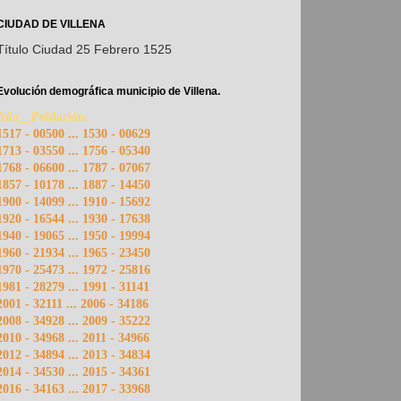
CIUDAD DE VILLENA
Título Ciudad 25 Febrero 1525
Evolución demográfica municipio de Villena.
Año__Población.
1517 - 00500 ... 1530 - 00629
1713 - 03550 ... 1756 - 05340
1768 - 06600 ... 1787 - 07067
1857 - 10178 ... 1887 - 14450
1900 - 14099 ... 1910 - 15692
1920 - 16544 ... 1930 - 17638
1940 - 19065 ... 1950 - 19994
1960 - 21934 ... 1965 - 23450
1970 - 25473 ... 1972 - 25816
1981 - 28279 ... 1991 - 31141
2001 - 32111 ... 2006 - 34186
2008 - 34928 ... 2009 - 35222
2010 - 34968 ... 2011 - 34966
2012 - 34894 ... 2013 - 34834
2014 - 34530 ... 2015 - 34361
2016 - 34163 ... 2017 - 33968