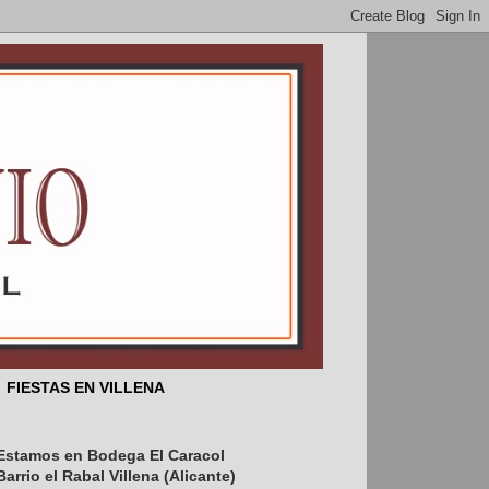
FIESTAS EN VILLENA
Estamos en Bodega El Caracol
s el 25 de febrero aniversario del 
Barrio el Rabal Villena (Alicante)