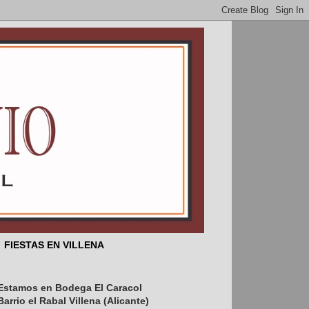
FIESTAS EN VILLENA
Estamos en Bodega El Caracol
 es el 25 de febrero aniversario del
Barrio el Rabal Villena (Alicante)