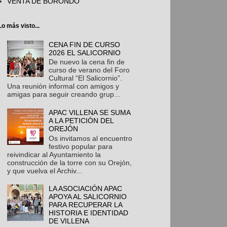
VENTA DE BORONDO
Lo más visto...
CENA FIN DE CURSO
2026 EL SALICORNIO
De nuevo la cena fin de
curso de verano del Foro
Cultural “El Salicornio”.
Una reunión informal con amigos y
amigas para seguir creando grup...
APAC VILLENA SE SUMA
A LA PETICIÓN DEL
OREJÓN
Os invitamos al encuentro
festivo popular para
reivindicar al Ayuntamiento la
construcción de la torre con su Orejón,
y que vuelva el Archiv...
LA ASOCIACIÓN APAC
APOYA AL SALICORNIO
PARA RECUPERAR LA
HISTORIA E IDENTIDAD
DE VILLENA