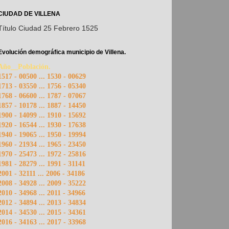
CIUDAD DE VILLENA
Título Ciudad 25 Febrero 1525
Evolución demográfica municipio de Villena.
Año__Población.
1517 - 00500 ... 1530 - 00629
1713 - 03550 ... 1756 - 05340
1768 - 06600 ... 1787 - 07067
1857 - 10178 ... 1887 - 14450
1900 - 14099 ... 1910 - 15692
1920 - 16544 ... 1930 - 17638
1940 - 19065 ... 1950 - 19994
1960 - 21934 ... 1965 - 23450
1970 - 25473 ... 1972 - 25816
1981 - 28279 ... 1991 - 31141
2001 - 32111 ... 2006 - 34186
2008 - 34928 ... 2009 - 35222
2010 - 34968 ... 2011 - 34966
2012 - 34894 ... 2013 - 34834
2014 - 34530 ... 2015 - 34361
2016 - 34163 ... 2017 - 33968