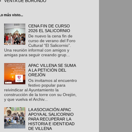
VENTA DE BORONDO
Lo más visto...
CENA FIN DE CURSO
2026 EL SALICORNIO
De nuevo la cena fin de
curso de verano del Foro
Cultural “El Salicornio”.
Una reunión informal con amigos y
amigas para seguir creando grup...
APAC VILLENA SE SUMA
A LA PETICIÓN DEL
OREJÓN
Os invitamos al encuentro
festivo popular para
reivindicar al Ayuntamiento la
construcción de la torre con su Orejón,
y que vuelva el Archiv...
LA ASOCIACIÓN APAC
APOYA AL SALICORNIO
PARA RECUPERAR LA
HISTORIA E IDENTIDAD
DE VILLENA