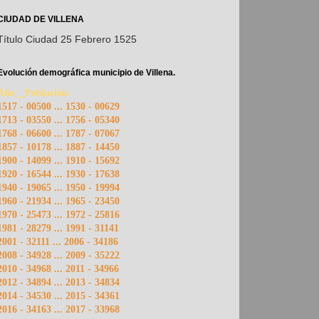
CIUDAD DE VILLENA
Título Ciudad 25 Febrero 1525
Evolución demográfica municipio de Villena.
Año__Población.
1517 - 00500 ... 1530 - 00629
1713 - 03550 ... 1756 - 05340
1768 - 06600 ... 1787 - 07067
1857 - 10178 ... 1887 - 14450
1900 - 14099 ... 1910 - 15692
1920 - 16544 ... 1930 - 17638
1940 - 19065 ... 1950 - 19994
1960 - 21934 ... 1965 - 23450
1970 - 25473 ... 1972 - 25816
1981 - 28279 ... 1991 - 31141
2001 - 32111 ... 2006 - 34186
2008 - 34928 ... 2009 - 35222
2010 - 34968 ... 2011 - 34966
2012 - 34894 ... 2013 - 34834
2014 - 34530 ... 2015 - 34361
2016 - 34163 ... 2017 - 33968