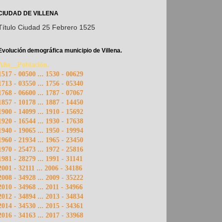
CIUDAD DE VILLENA
Título Ciudad 25 Febrero 1525
Evolución demográfica municipio de Villena.
Año__Población.
1517 - 00500 ... 1530 - 00629
1713 - 03550 ... 1756 - 05340
1768 - 06600 ... 1787 - 07067
1857 - 10178 ... 1887 - 14450
1900 - 14099 ... 1910 - 15692
1920 - 16544 ... 1930 - 17638
1940 - 19065 ... 1950 - 19994
1960 - 21934 ... 1965 - 23450
1970 - 25473 ... 1972 - 25816
1981 - 28279 ... 1991 - 31141
2001 - 32111 ... 2006 - 34186
2008 - 34928 ... 2009 - 35222
2010 - 34968 ... 2011 - 34966
2012 - 34894 ... 2013 - 34834
2014 - 34530 ... 2015 - 34361
2016 - 34163 ... 2017 - 33968