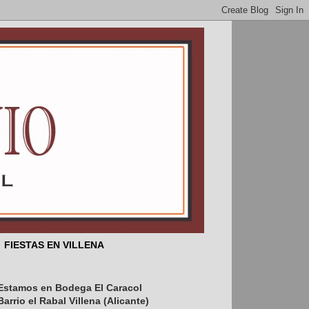
FIESTAS EN VILLENA
Estamos en Bodega El Caracol
ños es el 25 de febrero aniversario 
Barrio el Rabal Villena (Alicante)