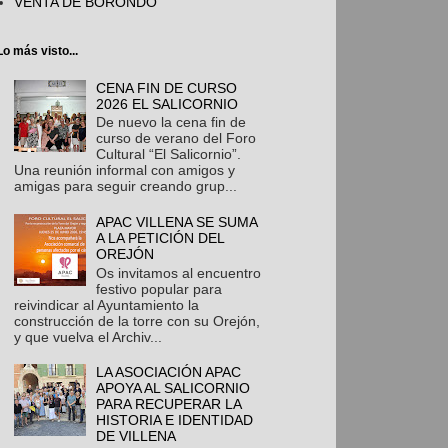
VENTA DE BORONDO
Lo más visto...
CENA FIN DE CURSO
2026 EL SALICORNIO
De nuevo la cena fin de
curso de verano del Foro
Cultural “El Salicornio”.
Una reunión informal con amigos y
amigas para seguir creando grup...
APAC VILLENA SE SUMA
A LA PETICIÓN DEL
OREJÓN
Os invitamos al encuentro
festivo popular para
reivindicar al Ayuntamiento la
construcción de la torre con su Orejón,
y que vuelva el Archiv...
LA ASOCIACIÓN APAC
APOYA AL SALICORNIO
PARA RECUPERAR LA
HISTORIA E IDENTIDAD
DE VILLENA