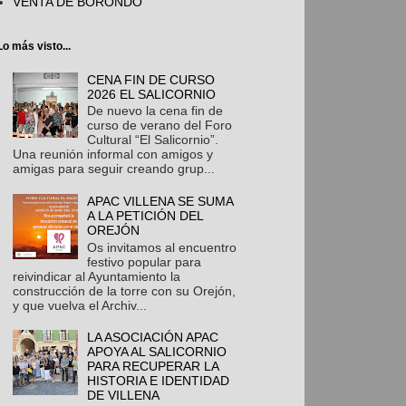
VENTA DE BORONDO
Lo más visto...
CENA FIN DE CURSO
2026 EL SALICORNIO
De nuevo la cena fin de
curso de verano del Foro
Cultural “El Salicornio”.
Una reunión informal con amigos y
amigas para seguir creando grup...
APAC VILLENA SE SUMA
A LA PETICIÓN DEL
OREJÓN
Os invitamos al encuentro
festivo popular para
reivindicar al Ayuntamiento la
construcción de la torre con su Orejón,
y que vuelva el Archiv...
LA ASOCIACIÓN APAC
APOYA AL SALICORNIO
PARA RECUPERAR LA
HISTORIA E IDENTIDAD
DE VILLENA