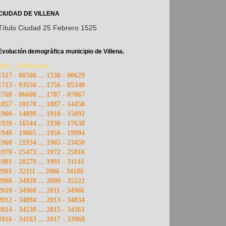
CIUDAD DE VILLENA
Título Ciudad 25 Febrero 1525
Evolución demográfica municipio de Villena.
Año__Población.
1517 - 00500 ... 1530 - 00629
1713 - 03550 ... 1756 - 05340
1768 - 06600 ... 1787 - 07067
1857 - 10178 ... 1887 - 14450
1900 - 14099 ... 1910 - 15692
1920 - 16544 ... 1930 - 17638
1940 - 19065 ... 1950 - 19994
1960 - 21934 ... 1965 - 23450
1970 - 25473 ... 1972 - 25816
1981 - 28279 ... 1991 - 31141
2001 - 32111 ... 2006 - 34186
2008 - 34928 ... 2009 - 35222
2010 - 34968 ... 2011 - 34966
2012 - 34894 ... 2013 - 34834
2014 - 34530 ... 2015 - 34361
2016 - 34163 ... 2017 - 33968