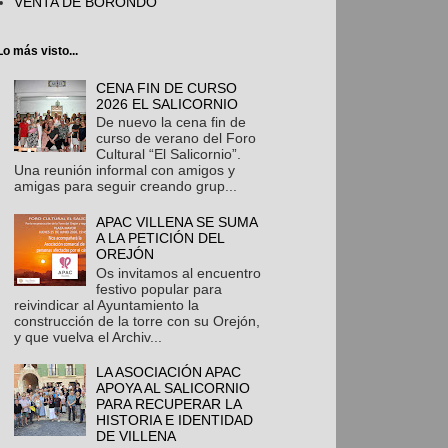
VENTA DE BORONDO
Lo más visto...
CENA FIN DE CURSO
2026 EL SALICORNIO
De nuevo la cena fin de
curso de verano del Foro
Cultural “El Salicornio”.
Una reunión informal con amigos y
amigas para seguir creando grup...
APAC VILLENA SE SUMA
A LA PETICIÓN DEL
OREJÓN
Os invitamos al encuentro
festivo popular para
reivindicar al Ayuntamiento la
construcción de la torre con su Orejón,
y que vuelva el Archiv...
LA ASOCIACIÓN APAC
APOYA AL SALICORNIO
PARA RECUPERAR LA
HISTORIA E IDENTIDAD
DE VILLENA