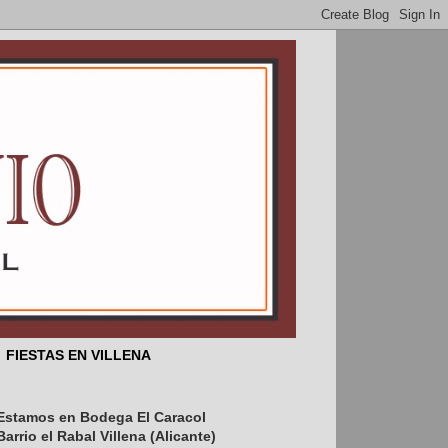
FIESTAS EN VILLENA
Estamos en Bodega El Caracol
s el 25 de febrero aniversario del T
Barrio el Rabal Villena (Alicante)