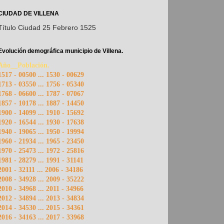
CIUDAD DE VILLENA
Título Ciudad 25 Febrero 1525
Evolución demográfica municipio de Villena.
Año__Población.
1517 - 00500 ... 1530 - 00629
1713 - 03550 ... 1756 - 05340
1768 - 06600 ... 1787 - 07067
1857 - 10178 ... 1887 - 14450
1900 - 14099 ... 1910 - 15692
1920 - 16544 ... 1930 - 17638
1940 - 19065 ... 1950 - 19994
1960 - 21934 ... 1965 - 23450
1970 - 25473 ... 1972 - 25816
1981 - 28279 ... 1991 - 31141
2001 - 32111 ... 2006 - 34186
2008 - 34928 ... 2009 - 35222
2010 - 34968 ... 2011 - 34966
2012 - 34894 ... 2013 - 34834
2014 - 34530 ... 2015 - 34361
2016 - 34163 ... 2017 - 33968